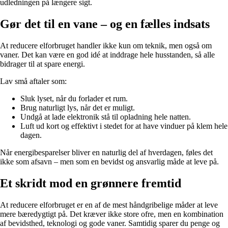
udledningen på længere sigt.
Gør det til en vane – og en fælles indsats
At reducere elforbruget handler ikke kun om teknik, men også om
vaner. Det kan være en god idé at inddrage hele husstanden, så alle
bidrager til at spare energi.
Lav små aftaler som:
Sluk lyset, når du forlader et rum.
Brug naturligt lys, når det er muligt.
Undgå at lade elektronik stå til opladning hele natten.
Luft ud kort og effektivt i stedet for at have vinduer på klem hele
dagen.
Når energibesparelser bliver en naturlig del af hverdagen, føles det
ikke som afsavn – men som en bevidst og ansvarlig måde at leve på.
Et skridt mod en grønnere fremtid
At reducere elforbruget er en af de mest håndgribelige måder at leve
mere bæredygtigt på. Det kræver ikke store ofre, men en kombination
af bevidsthed, teknologi og gode vaner. Samtidig sparer du penge og