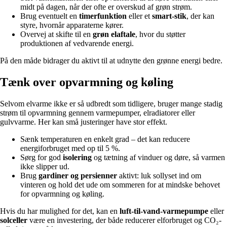
midt på dagen, når der ofte er overskud af grøn strøm.
Brug eventuelt en
timerfunktion
eller et
smart-stik
, der kan
styre, hvornår apparaterne kører.
Overvej at skifte til en
grøn elaftale
, hvor du støtter
produktionen af vedvarende energi.
På den måde bidrager du aktivt til at udnytte den grønne energi bedre.
Tænk over opvarmning og køling
Selvom elvarme ikke er så udbredt som tidligere, bruger mange stadig
strøm til opvarmning gennem varmepumper, elradiatorer eller
gulvvarme. Her kan små justeringer have stor effekt.
Sænk temperaturen en enkelt grad – det kan reducere
energiforbruget med op til 5 %.
Sørg for god
isolering
og tætning af vinduer og døre, så varmen
ikke slipper ud.
Brug
gardiner og persienner
aktivt: luk sollyset ind om
vinteren og hold det ude om sommeren for at mindske behovet
for opvarmning og køling.
Hvis du har mulighed for det, kan en
luft-til-vand-varmepumpe
eller
solceller
være en investering, der både reducerer elforbruget og CO₂-