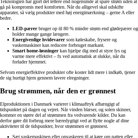
Teknologien har gjort det lettere end nogensinde at spare strøm uden at
gå på kompromis med komforten. Når du alligevel skal udskifte
apparater, så vælg produkter med høj energimærkning – gerne A eller
bedre.
LED-pærer
bruger op til 80 % mindre strøm end glødepærer og
holder mange gange længere.
Energivenlige hvidevarer
som køleskabe, frysere og
vaskemaskiner kan reducere forbruget markant.
Smart home-løsninger
kan hjælpe dig med at styre lys og
varme mere effektivt – fx ved automatisk at slukke, når du
forlader hjemmet.
Selvom energieffektive produkter ofte koster lidt mere i indkøb, tjener
de sig hurtigt hjem gennem lavere elregninger.
Brug strømmen, når den er grønnest
Elproduktionen i Danmark varierer i klimaaftryk afhængigt af
tidspunktet på dagen og vejret. Når vinden blæser, og solen skinner,
kommer en større del af strømmen fra vedvarende kilder. Du kan
derfor gøre dit forbrug mere bæredygtigt ved at flytte nogle af dine
aktiviteter til de tidspunkter, hvor strømmen er grønnest.
Sæt vaskemaskinen eller opvaskeren til at køre om natten eller