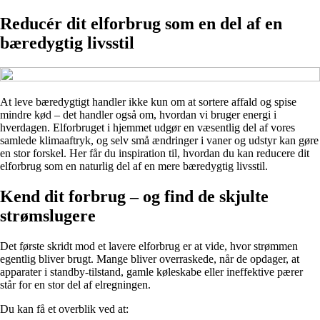
Reducér dit elforbrug som en del af en
bæredygtig livsstil
At leve bæredygtigt handler ikke kun om at sortere affald og spise
mindre kød – det handler også om, hvordan vi bruger energi i
hverdagen. Elforbruget i hjemmet udgør en væsentlig del af vores
samlede klimaaftryk, og selv små ændringer i vaner og udstyr kan gøre
en stor forskel. Her får du inspiration til, hvordan du kan reducere dit
elforbrug som en naturlig del af en mere bæredygtig livsstil.
Kend dit forbrug – og find de skjulte
strømslugere
Det første skridt mod et lavere elforbrug er at vide, hvor strømmen
egentlig bliver brugt. Mange bliver overraskede, når de opdager, at
apparater i standby-tilstand, gamle køleskabe eller ineffektive pærer
står for en stor del af elregningen.
Du kan få et overblik ved at: