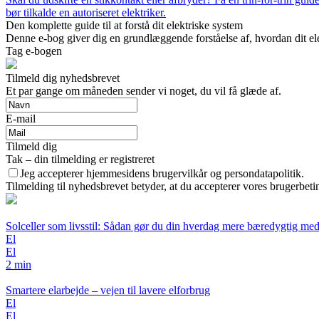
bør tilkalde en autoriseret elektriker.
Den komplette guide til at forstå dit elektriske system
Denne e-bog giver dig en grundlæggende forståelse af, hvordan dit elek
Tag e-bogen
Tilmeld dig nyhedsbrevet
Et par gange om måneden sender vi noget, du vil få glæde af.
E-mail
Tilmeld dig
Tak – din tilmelding er registreret
Jeg accepterer hjemmesidens brugervilkår og persondatapolitik.
Tilmelding til nyhedsbrevet betyder, at du accepterer vores brugerbet
Solceller som livsstil: Sådan gør du din hverdag mere bæredygtig me
El
El
2 min
Smartere elarbejde – vejen til lavere elforbrug
El
El