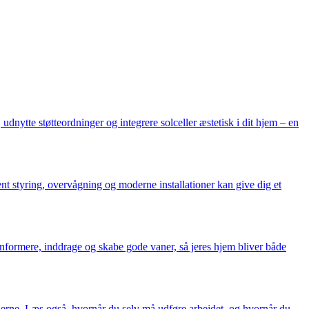
udnytte støtteordninger og integrere solceller æstetisk i dit hjem – en
t styring, overvågning og moderne installationer kan give dig et
formere, inddrage og skabe gode vaner, så jeres hjem bliver både
eglerne. Læs også, hvornår du selv må udføre arbejdet, og hvornår du