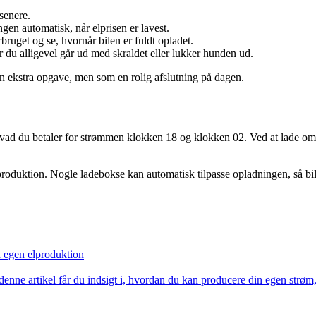
senere.
ingen automatisk, når elprisen er lavest.
ruget og se, hvornår bilen er fuldt opladet.
år du alligevel går ud med skraldet eller lukker hunden ud.
 en ekstra opgave, men som en rolig afslutning på dagen.
å, hvad du betaler for strømmen klokken 18 og klokken 02. Ved at lade o
produktion. Nogle ladebokse kan automatisk tilpasse opladningen, så bi
d egen elproduktion
 denne artikel får du indsigt i, hvordan du kan producere din egen strøm, 