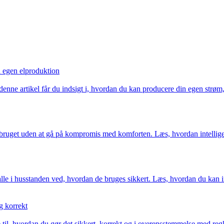
d egen elproduktion
 denne artikel får du indsigt i, hvordan du kan producere din egen strøm, 
orbruget uden at gå på kompromis med komforten. Læs, hvordan intelligen
e i husstanden ved, hvordan de bruges sikkert. Læs, hvordan du kan in
g korrekt
ide til, hvordan du gør det sikkert, korrekt og i overensstemmelse med r