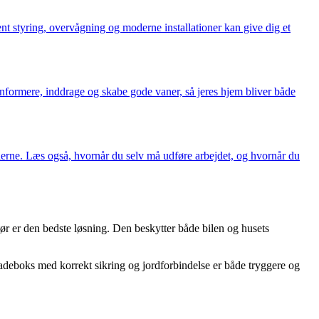
t styring, overvågning og moderne installationer kan give dig et
formere, inddrage og skabe gode vaner, så jeres hjem bliver både
eglerne. Læs også, hvornår du selv må udføre arbejdet, og hvornår du
atør er den bedste løsning. Den beskytter både bilen og husets
 ladeboks med korrekt sikring og jordforbindelse er både tryggere og