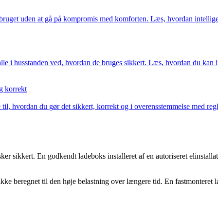
orbruget uden at gå på kompromis med komforten. Læs, hvordan intelligen
e i husstanden ved, hvordan de bruges sikkert. Læs, hvordan du kan in
g korrekt
ide til, hvordan du gør det sikkert, korrekt og i overensstemmelse med r
sker sikkert. En godkendt ladeboks installeret af en autoriseret elinstall
ikke beregnet til den høje belastning over længere tid. En fastmonteret