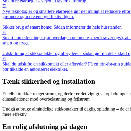
Smartere elarbejde – vejen til lavere elforbrug
El
Nye teknologier og smartere elarbejde gør det muligt at reducere elf
grønnere og mere energieffektivt hjem.
Sikker brug af smart home: Sådan informerer du hele husstanden
El
Smart home-løsninger gør hverdagen nemmere, men kræver også, at all
smart og trygt.
Udskiftning af stikkontakter og afbrydere – sådan gør du det sikkert o
El
Skal du udskifte en stikkontakt eller afbryder? Få en trin-for-trin gu
bør tilkalde en autoriseret elektriker.
Tænk sikkerhed og installation
En elbil trækker meget strøm, og derfor er det vigtigt, at opladningen 
elinstallationer mod overbelastning og fejlstrøm.
Undgå at bruge almindelige stikkontakter til daglig opladning – de er 
mere effektiv.
En rolig afslutning på dagen