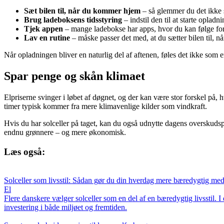
Sæt bilen til, når du kommer hjem
– så glemmer du det ikke 
Brug ladeboksens tidsstyring
– indstil den til at starte opladn
Tjek appen
– mange ladebokse har apps, hvor du kan følge forb
Lav en rutine
– måske passer det med, at du sætter bilen til, n
Når opladningen bliver en naturlig del af aftenen, føles det ikke som
Spar penge og skån klimaet
Elpriserne svinger i løbet af døgnet, og der kan være stor forskel p
timer typisk kommer fra mere klimavenlige kilder som vindkraft.
Hvis du har solceller på taget, kan du også udnytte dagens overskuds
endnu grønnere – og mere økonomisk.
Læs også:
Solceller som livsstil: Sådan gør du din hverdag mere bæredygtig me
El
Flere danskere vælger solceller som en del af en bæredygtig livsstil. I
investering i både miljøet og fremtiden.