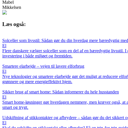
Mabel
Mikkelsen
Læs også:
Solceller som livsstil: Sådan gør du din hverdag mere bæredygtig me
El
Flere danskere vælger solceller som en del af en bæredygtig livsstil. I
investering i både miljøet og fremtiden.
Smartere elarbejde – vejen til lavere elforbrug
El
Nye teknologier og smartere elarbejde gør det muligt at reducere elf
grønnere og mere energieffektivt hjem.
Sikker brug af smart home: Sådan informerer du hele husstanden
El
Smart home-løsninger gør hverdagen nemmere, men kræver også, at all
smart og trygt.
Udskiftning af stikkontakter og afbrydere – sådan gør du det sikkert o
El
Skal du udskifte en stikkontakt eller afbryder? Få en trin-for-trin gu