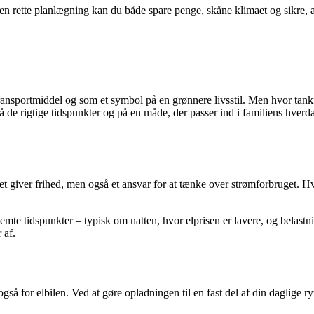
en rette planlægning kan du både spare penge, skåne klimaet og sikre, at 
ansportmiddel og som et symbol på en grønnere livsstil. Men hvor tanknin
å de rigtige tidspunkter og på en måde, der passer ind i familiens hverd
Det giver frihed, men også et ansvar for at tænke over strømforbruget. H
temte tidspunkter – typisk om natten, hvor elprisen er lavere, og belastni
 af.
så for elbilen. Ved at gøre opladningen til en fast del af din daglige ry