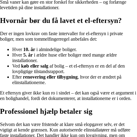
Små vaner kan gøre en stor forskel for sikkerheden – og forlænge
levetiden på dine installationer.
Hvornår bør du få lavet et el-eftersyn?
Der er ingen lovkrav om faste intervaller for el-eftersyn i private
boliger, men som tommelfingerregel anbefales det:
Hver
10. år
i almindelige boliger.
Hver
5. år
i ældre huse eller boliger med mange ældre
installationer.
Ved
køb eller salg
af bolig – et el-eftersyn er en del af den
lovpligtige tilstandsrapport.
Efter
renovering eller tilbygning
, hvor der er ændret på
elinstallationerne.
Et eftersyn giver ikke kun ro i sindet – det kan også være et argument i
en bolighandel, fordi det dokumenterer, at installationerne er i orden.
Professionel hjælp betaler sig
Selvom det kan være fristende at klare små elopgaver selv, er det
vigtigt at kende grænsen. Kun autoriserede elinstallatører må udføre
faste installationer. Det handler ikke kun om lovgivning, men om