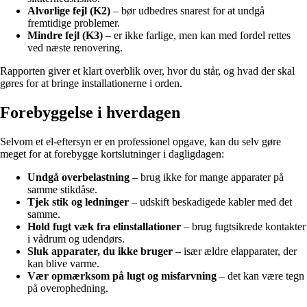
Alvorlige fejl (K2)
– bør udbedres snarest for at undgå
fremtidige problemer.
Mindre fejl (K3)
– er ikke farlige, men kan med fordel rettes
ved næste renovering.
Rapporten giver et klart overblik over, hvor du står, og hvad der skal
gøres for at bringe installationerne i orden.
Forebyggelse i hverdagen
Selvom et el-eftersyn er en professionel opgave, kan du selv gøre
meget for at forebygge kortslutninger i dagligdagen:
Undgå overbelastning
– brug ikke for mange apparater på
samme stikdåse.
Tjek stik og ledninger
– udskift beskadigede kabler med det
samme.
Hold fugt væk fra elinstallationer
– brug fugtsikrede kontakter
i vådrum og udendørs.
Sluk apparater, du ikke bruger
– især ældre elapparater, der
kan blive varme.
Vær opmærksom på lugt og misfarvning
– det kan være tegn
på overophedning.