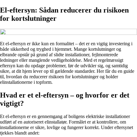
El-eftersyn: Sådan reducerer du risikoen
for kortslutninger
Et el-eftersyn er ikke kun en formalitet – det er en vigtig investering i
både sikkerhed og tryghed i hjemmet. Mange kortslutninger og
elbrande opstår på grund af slidte installationer, fejlmonterede
ledninger eller manglende vedligeholdelse. Med et regelmæssigt
eftersyn kan du opdage problemer, før de udvikler sig, og samtidig
sikre, at dit hjem lever op til gældende standarder. Her får du en guide
til, hvordan du reducerer risikoen for kortslutninger og holder
elinstallationerne i topform.
Hvad er et el-eftersyn – og hvorfor er det
vigtigt?
Et el-eftersyn er en gennemgang af boligens elektriske installationer
udført af en autoriseret elinstallatør. Formålet er at kontrollere, om
installationerne er sikre, lovlige og fungerer korrekt. Under eftersynet
tjekkes blandt andet: