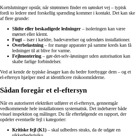
Kortslutninger opstår, når strømmen finder en uønsket vej – typisk
fordi to ledere med forskellig spænding kommer i kontakt. Det kan ske
af flere grunde:
Slidte eller beskadigede ledninger
– isoleringen kan være
mørnet eller klemt.
Fugt
– især i kældre, badeværelser og udendørs installationer.
Overbelastning
– for mange apparater på samme kreds kan få
ledninger til at blive for varme.
Fejlmontering
– gør-det-selv-løsninger uden autorisation kan
skabe farlige forbindelser.
Ved at kende de typiske årsager kan du bedre forebygge dem – og et
el-eftersyn hjælper med at identificere risikoområderne.
Sådan foregår et el-eftersyn
Når en autoriseret elektriker udfører et el-eftersyn, gennemgår
vedkommende hele installationen systematisk. Det indebærer både
visuel inspektion og målinger. Du får efterfølgende en rapport, der
opdeler eventuelle fejl i kategorier:
Kritiske fejl (K1)
– skal udbedres straks, da de udgør en
sikkerhedsrisiko.